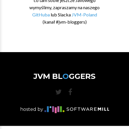
co tam sobie jeszcze Javowego
wymyślimy, zapraszamy na naszego
GitHuba
lub Slacka
JVM-Poland
(kanał #jvm-bloggers)
JVM BL
O
GGERS
hosted by