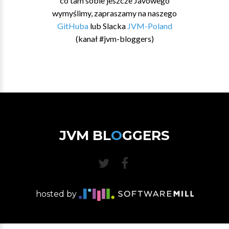
co tam sobie jeszcze Javowego
wymyślimy, zapraszamy na naszego
GitHuba
lub Slacka
JVM-Poland
(kanał #jvm-bloggers)
JVM BL
O
GGERS
hosted by