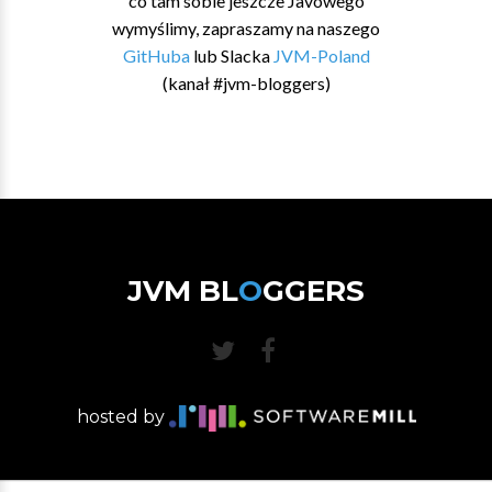
co tam sobie jeszcze Javowego
wymyślimy, zapraszamy na naszego
GitHuba
lub Slacka
JVM-Poland
(kanał #jvm-bloggers)
JVM BL
O
GGERS
hosted by