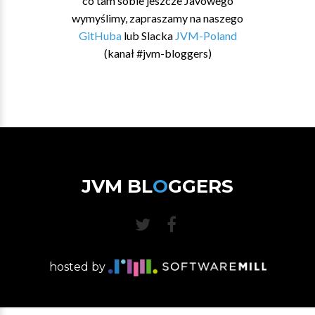
co tam sobie jeszcze Javowego
wymyślimy, zapraszamy na naszego
GitHuba
lub Slacka
JVM-Poland
(kanał #jvm-bloggers)
JVM BL
O
GGERS
hosted by