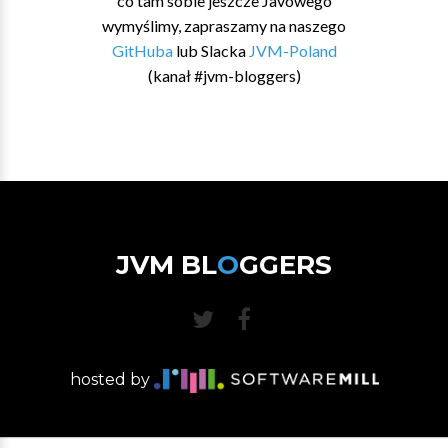
co tam sobie jeszcze Javowego
wymyślimy, zapraszamy na naszego
GitHuba
lub Slacka
JVM-Poland
(kanał #jvm-bloggers)
JVM BL
O
GGERS
hosted by