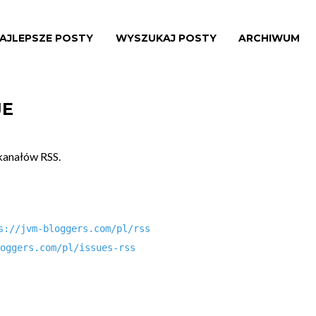
AJLEPSZE POSTY
WYSZUKAJ POSTY
ARCHIWUM
JE
 kanałów RSS.
s://jvm-bloggers.com/pl/rss
oggers.com/pl/issues-rss