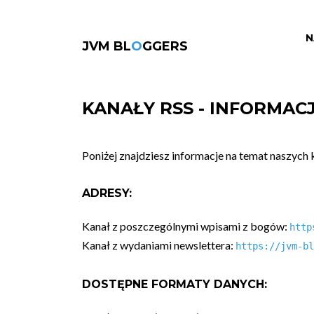
N
JVM BL
O
GGERS
KANAŁY RSS - INFORMAC
Poniżej znajdziesz informacje na temat naszych
ADRESY:
Kanał z poszczególnymi wpisami z bogów:
http
Kanał z wydaniami newslettera:
https://jvm-bl
DOSTĘPNE FORMATY DANYCH: