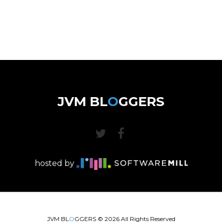
JVM BL
O
GGERS
hosted by
JVM BL
O
GGERS ©
2026
All Rights Reserved