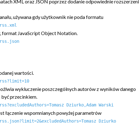
matach XML oraz JSON poprzez dodanie odpowiednie rozszerzenia
anału, używana gdy użytkownik nie poda formatu
rss.xml
y, format JavaScript Object Notation.
rss.json
odanej wartości.
rss?limit=10
umożlwia wykluczenie poszczególnych autorów z wyników danego
i być przecinkiem.
rss?excludedAuthors=Tomasz Dziurko,Adam Warski
jest łączenie wspomnianych powyżej parametrów
rss.json?limit=2&excludedAuthors=Tomasz Dziurko