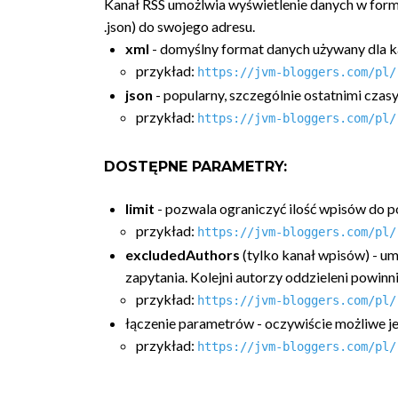
Kanał RSS umożlwia wyświetlenie danych w for
.json) do swojego adresu.
xml
- domyślny format danych używany dla k
przykład:
https://jvm-bloggers.com/pl/
json
- popularny, szczególnie ostatnimi czas
przykład:
https://jvm-bloggers.com/pl/
DOSTĘPNE PARAMETRY:
limit
- pozwala ograniczyć ilość wpisów do p
przykład:
https://jvm-bloggers.com/pl/
excludedAuthors
(tylko kanał wpisów) - 
zapytania. Kolejni autorzy oddzieleni powinn
przykład:
https://jvm-bloggers.com/pl/
łączenie parametrów - oczywiście możliwe 
przykład:
https://jvm-bloggers.com/pl/