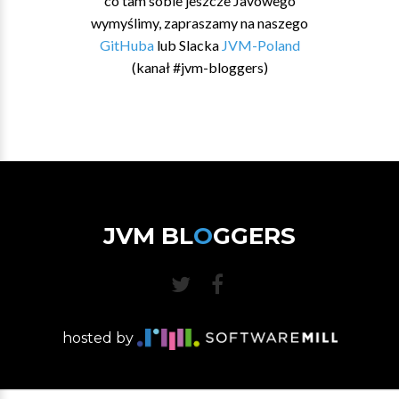
co tam sobie jeszcze Javowego
wymyślimy, zapraszamy na naszego
GitHuba
lub Slacka
JVM-Poland
(kanał #jvm-bloggers)
JVM BL
O
GGERS
hosted by