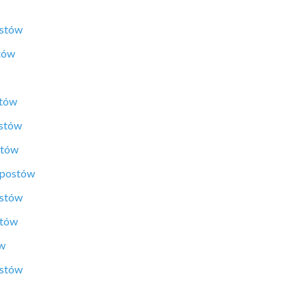
ostów
tów
stów
ostów
stów
 postów
ostów
stów
ów
ostów