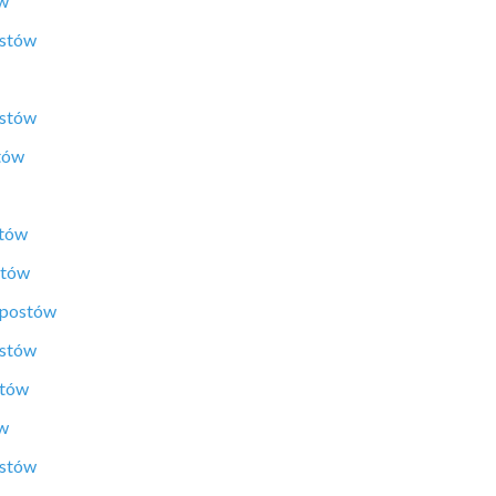
ów
ostów
ostów
tów
stów
stów
 postów
ostów
stów
ów
ostów