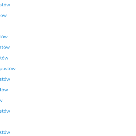
ostów
tów
stów
ostów
stów
 postów
ostów
stów
ów
ostów
ostów