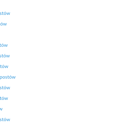
ostów
tów
stów
ostów
stów
 postów
ostów
stów
ów
ostów