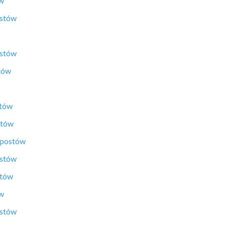
ów
ostów
ostów
tów
stów
stów
 postów
ostów
stów
ów
ostów