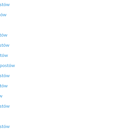
ostów
tów
stów
ostów
stów
 postów
ostów
stów
ów
ostów
ostów