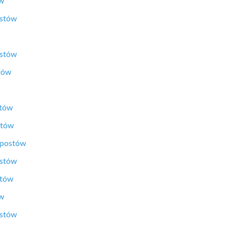
ów
ostów
ostów
tów
stów
stów
 postów
ostów
stów
ów
ostów