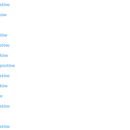
ostów
tów
stów
ostów
stów
 postów
ostów
stów
ów
ostów
ostów