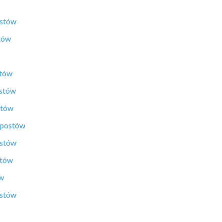
ostów
tów
stów
ostów
stów
 postów
ostów
stów
ów
ostów