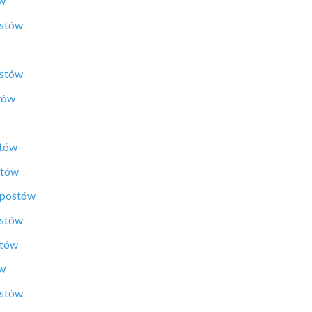
ów
ostów
ostów
tów
stów
stów
 postów
ostów
stów
ów
ostów