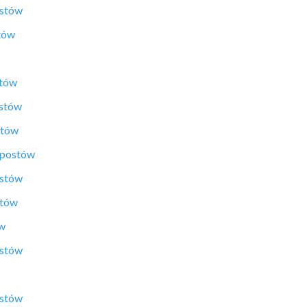
ostów
tów
stów
ostów
stów
 postów
ostów
stów
ów
ostów
ostów