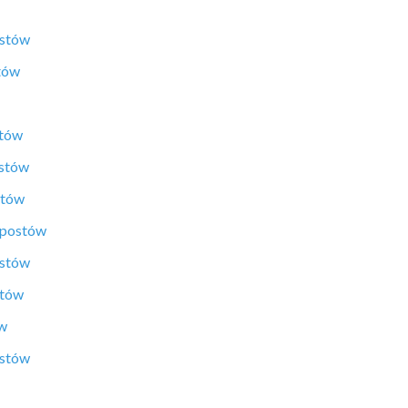
ostów
tów
stów
ostów
stów
 postów
ostów
stów
ów
ostów