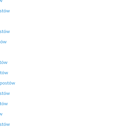
ów
ostów
ostów
tów
stów
stów
 postów
ostów
stów
ów
ostów