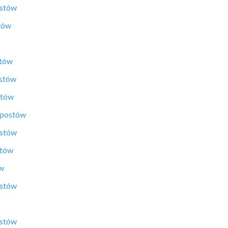
ostów
tów
stów
ostów
stów
 postów
ostów
stów
ów
ostów
ostów