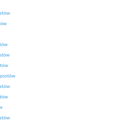
ostów
tów
stów
ostów
stów
 postów
ostów
stów
ów
ostów