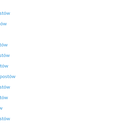
ostów
tów
stów
ostów
stów
 postów
ostów
stów
ów
ostów