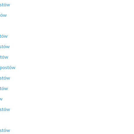
ostów
tów
stów
ostów
stów
 postów
ostów
stów
ów
ostów
ostów