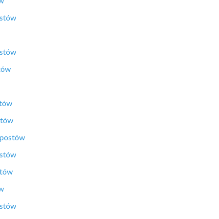
ów
ostów
ostów
tów
stów
stów
 postów
ostów
stów
ów
ostów