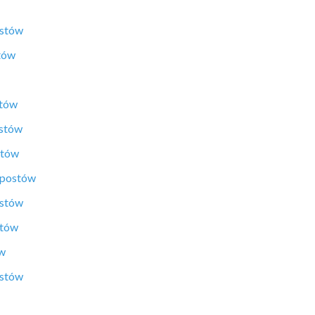
ostów
tów
stów
ostów
stów
 postów
ostów
stów
ów
ostów