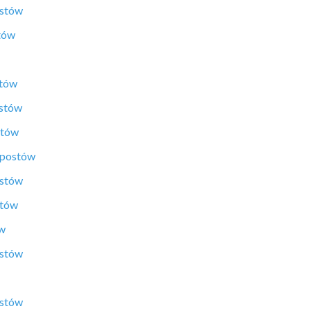
ostów
tów
stów
ostów
stów
 postów
ostów
stów
ów
ostów
ostów