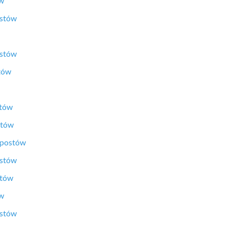
ów
ostów
ostów
tów
stów
stów
 postów
ostów
stów
ów
ostów