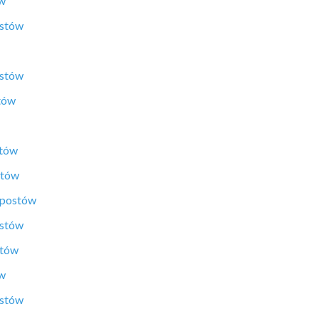
ów
ostów
ostów
tów
stów
stów
 postów
ostów
stów
ów
ostów