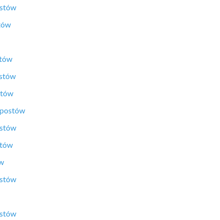
ostów
tów
stów
ostów
stów
 postów
ostów
stów
ów
ostów
ostów