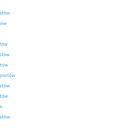
ostów
tów
stów
ostów
stów
 postów
ostów
stów
ów
ostów