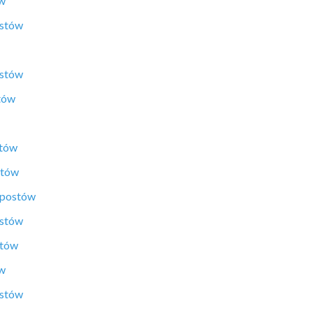
ów
ostów
ostów
tów
stów
stów
 postów
ostów
stów
ów
ostów