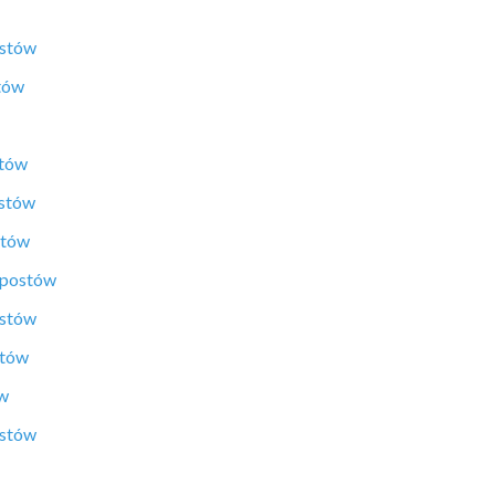
ostów
tów
stów
ostów
stów
 postów
ostów
stów
ów
ostów