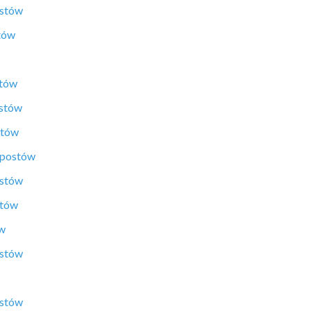
ostów
tów
stów
ostów
stów
 postów
ostów
stów
ów
ostów
ostów