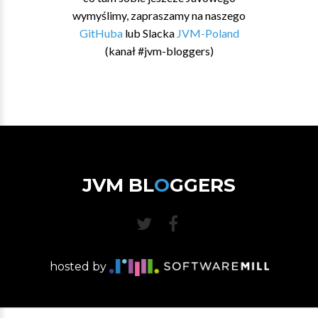
wymyślimy, zapraszamy na naszego
GitHuba
lub Slacka
JVM-Poland
(kanał #jvm-bloggers)
JVM BL
O
GGERS
hosted by