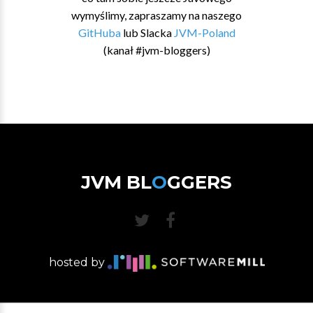
wymyślimy, zapraszamy na naszego
GitHuba
lub Slacka
JVM-Poland
(kanał #jvm-bloggers)
JVM BL
O
GGERS
hosted by