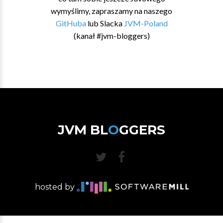
wymyślimy, zapraszamy na naszego
GitHuba
lub Slacka
JVM-Poland
(kanał #jvm-bloggers)
JVM BL
O
GGERS
hosted by