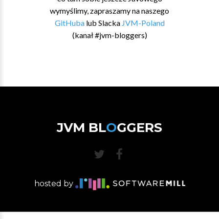
wymyślimy, zapraszamy na naszego
GitHuba
lub Slacka
JVM-Poland
(kanał #jvm-bloggers)
JVM BL
O
GGERS
hosted by