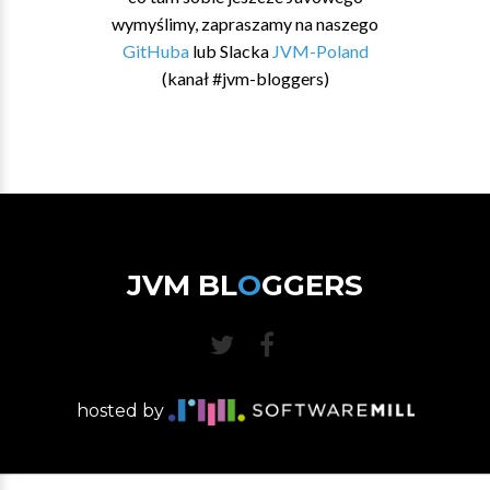
wymyślimy, zapraszamy na naszego
GitHuba
lub Slacka
JVM-Poland
(kanał #jvm-bloggers)
JVM BL
O
GGERS
hosted by