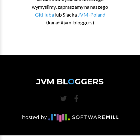
wymyślimy, zapraszamy na naszego
GitHuba
lub Slacka
JVM-Poland
(kanał #jvm-bloggers)
JVM BL
O
GGERS
hosted by