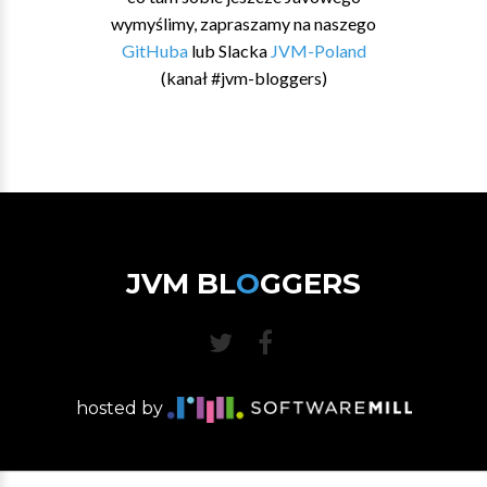
wymyślimy, zapraszamy na naszego
GitHuba
lub Slacka
JVM-Poland
(kanał #jvm-bloggers)
JVM BL
O
GGERS
hosted by