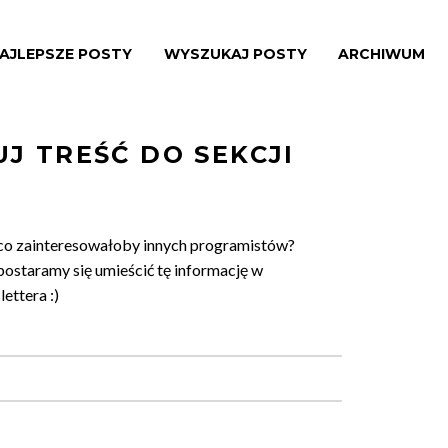
AJLEPSZE POSTY
WYSZUKAJ POSTY
ARCHIWUM
J TREŚĆ DO SEKCJI
co zainteresowałoby innych programistów?
postaramy się umieścić tę informację w
ettera :)