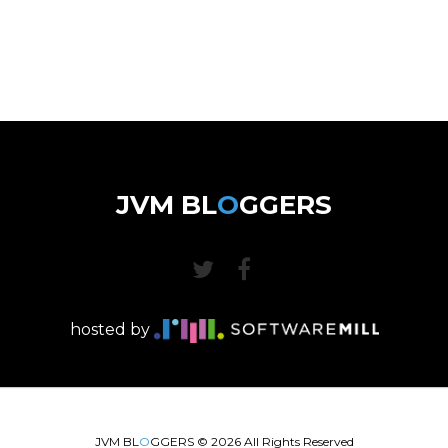
JVM BL
O
GGERS
hosted by
JVM BL
O
GGERS ©
2026
All Rights Reserved