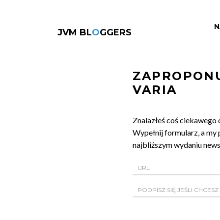
N
JVM BL
O
GGERS
ZAPROPONU
VARIA
Znalazłeś coś ciekawego 
Wypełnij formularz, a my 
najbliższym wydaniu newsl