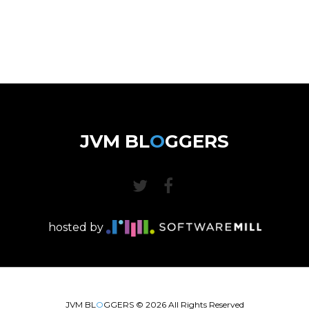
JVM BL
O
GGERS
hosted by
JVM BL
O
GGERS ©
2026
All Rights Reserved