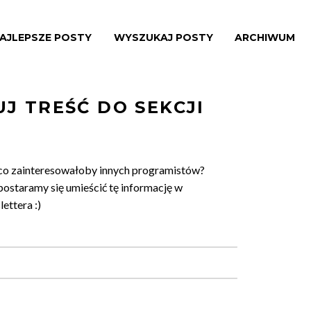
AJLEPSZE POSTY
WYSZUKAJ POSTY
ARCHIWUM
J TREŚĆ DO SEKCJI
co zainteresowałoby innych programistów?
postaramy się umieścić tę informację w
ettera :)