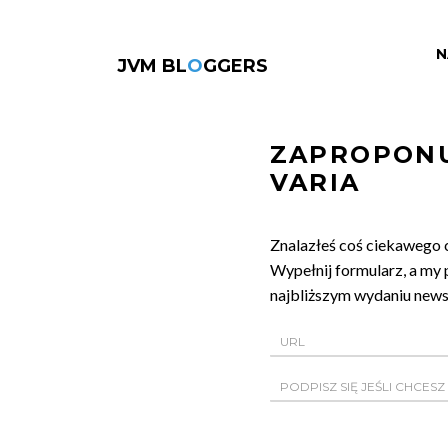
N
JVM BL
O
GGERS
ZAPROPONU
VARIA
Znalazłeś coś ciekawego 
Wypełnij formularz, a my 
najbliższym wydaniu newsl