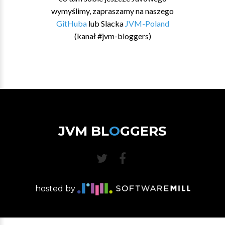
wymyślimy, zapraszamy na naszego
GitHuba
lub Slacka
JVM-Poland
(kanał #jvm-bloggers)
JVM BL
O
GGERS
hosted by