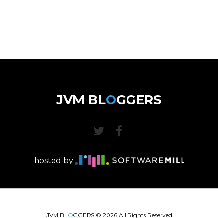
JVM BL
O
GGERS
hosted by
JVM BL
O
GGERS ©
2026
All Rights Reserved