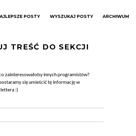
AJLEPSZE POSTY
WYSZUKAJ POSTY
ARCHIWUM
J TREŚĆ DO SEKCJI
co zainteresowałoby innych programistów?
postaramy się umieścić tę informację w
ettera :)