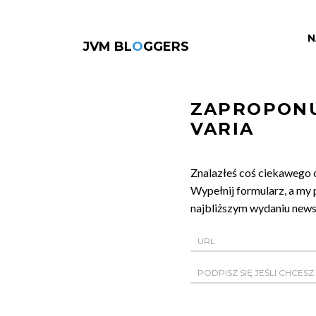
N
JVM BL
O
GGERS
ZAPROPONU
VARIA
Znalazłeś coś ciekawego 
Wypełnij formularz, a my 
najbliższym wydaniu newsl