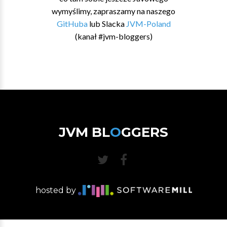
wymyślimy, zapraszamy na naszego
GitHuba
lub Slacka
JVM-Poland
(kanał #jvm-bloggers)
JVM BL
O
GGERS
hosted by