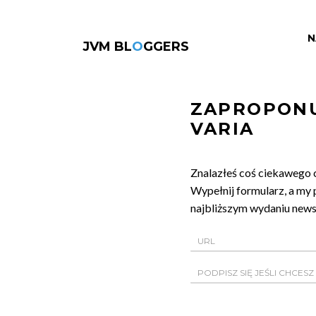
N
JVM BL
O
GGERS
ZAPROPONU
VARIA
Znalazłeś coś ciekawego 
Wypełnij formularz, a my 
najbliższym wydaniu newsl