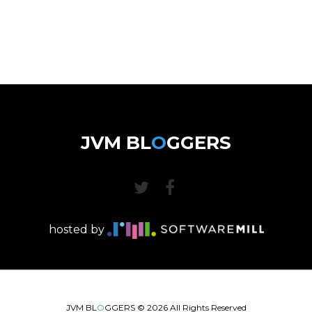
JVM BL
O
GGERS
hosted by
JVM BL
O
GGERS ©
2026
All Rights Reserved