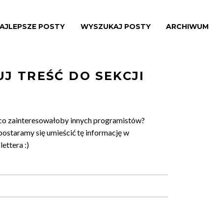
AJLEPSZE POSTY
WYSZUKAJ POSTY
ARCHIWUM
J TREŚĆ DO SEKCJI
co zainteresowałoby innych programistów?
postaramy się umieścić tę informację w
ettera :)