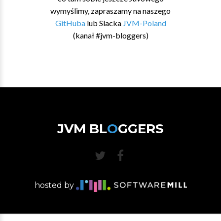
wymyślimy, zapraszamy na naszego
GitHuba
lub Slacka
JVM-Poland
(kanał #jvm-bloggers)
JVM BL
O
GGERS
hosted by