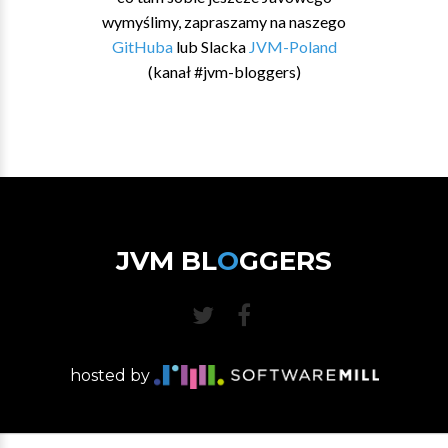
wymyślimy, zapraszamy na naszego
GitHuba
lub Slacka
JVM-Poland
(kanał #jvm-bloggers)
JVM BL
O
GGERS
hosted by