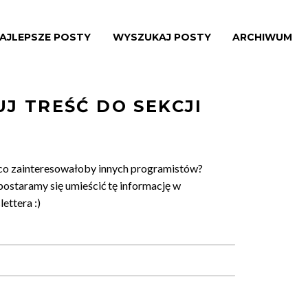
AJLEPSZE POSTY
WYSZUKAJ POSTY
ARCHIWUM
J TREŚĆ DO SEKCJI
co zainteresowałoby innych programistów?
postaramy się umieścić tę informację w
ettera :)