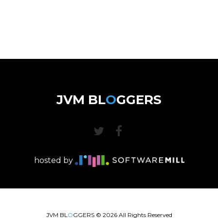
JVM BL
O
GGERS
hosted by
JVM BL
O
GGERS ©
2026
All Rights Reserved