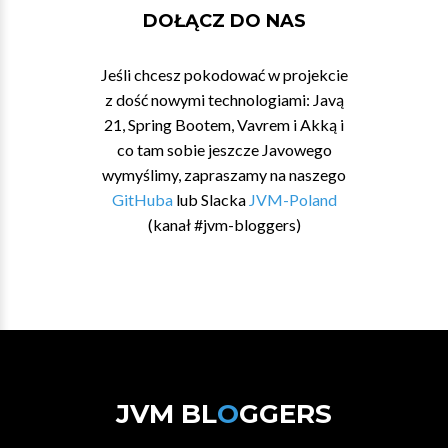
DOŁĄCZ DO NAS
Jeśli chcesz pokodować w projekcie
z dość nowymi technologiami: Javą
21, Spring Bootem, Vavrem i Akką i
co tam sobie jeszcze Javowego
wymyślimy, zapraszamy na naszego
GitHuba
lub Slacka
JVM-Poland
(kanał #jvm-bloggers)
JVM BL
O
GGERS