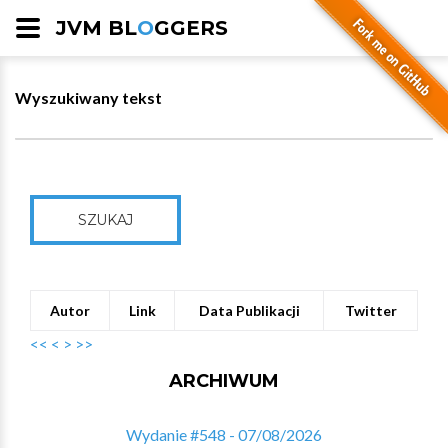
JVM BL
O
GGERS
Wyszukiwany tekst
SZUKAJ
Autor
Link
Data Publikacji
Twitter
<<
<
>
>>
ARCHIWUM
Wydanie #548 - 07/08/2026