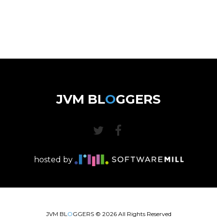
JVM BL
O
GGERS
hosted by
JVM BL
O
GGERS ©
2026
All Rights Reserved