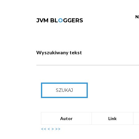
N
JVM BL
O
GGERS
Wyszukiwany tekst
SZUKAJ
Autor
Link
<<
<
>
>>