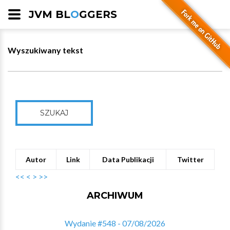
JVM BL
O
GGERS
Wyszukiwany tekst
SZUKAJ
Autor
Link
Data Publikacji
Twitter
<<
<
>
>>
ARCHIWUM
Wydanie #548 - 07/08/2026