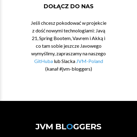
DOŁĄCZ DO NAS
Jeśli chcesz pokodować w projekcie
z dość nowymi technologiami: Javą
21, Spring Bootem, Vavrem i Akką i
co tam sobie jeszcze Javowego
wymyślimy, zapraszamy na naszego
GitHuba
lub Slacka
JVM-Poland
(kanał #jvm-bloggers)
JVM BL
O
GGERS