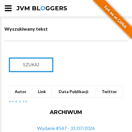
JVM BL
O
GGERS
Wyszukiwany tekst
SZUKAJ
Autor
Link
Data Publikacji
Twitter
<<
<
>
>>
ARCHIWUM
Wydanie #547 - 31/07/2026