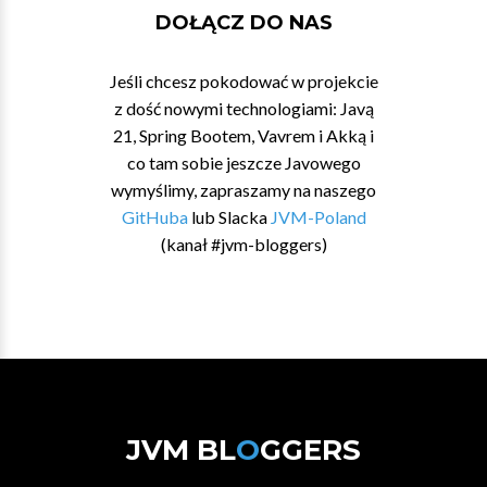
DOŁĄCZ DO NAS
Jeśli chcesz pokodować w projekcie
z dość nowymi technologiami: Javą
21, Spring Bootem, Vavrem i Akką i
co tam sobie jeszcze Javowego
wymyślimy, zapraszamy na naszego
GitHuba
lub Slacka
JVM-Poland
(kanał #jvm-bloggers)
JVM BL
O
GGERS