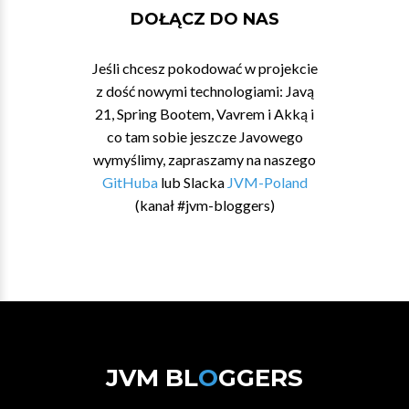
DOŁĄCZ DO NAS
Jeśli chcesz pokodować w projekcie
z dość nowymi technologiami: Javą
21, Spring Bootem, Vavrem i Akką i
co tam sobie jeszcze Javowego
wymyślimy, zapraszamy na naszego
GitHuba
lub Slacka
JVM-Poland
(kanał #jvm-bloggers)
JVM BL
O
GGERS