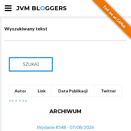
JVM BL
O
GGERS
Wyszukiwany tekst
SZUKAJ
Autor
Link
Data Publikacji
Twitter
<<
<
>
>>
ARCHIWUM
Wydanie #548 - 07/08/2026