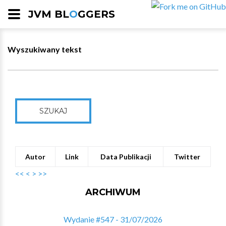
JVM BL
O
GGERS
Wyszukiwany tekst
SZUKAJ
Autor
Link
Data Publikacji
Twitter
<<
<
>
>>
ARCHIWUM
Wydanie #547 - 31/07/2026