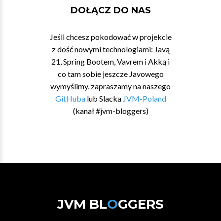
DOŁĄCZ DO NAS
Jeśli chcesz pokodować w projekcie
z dość nowymi technologiami: Javą
21, Spring Bootem, Vavrem i Akką i
co tam sobie jeszcze Javowego
wymyślimy, zapraszamy na naszego
GitHuba
lub Slacka
JVM-Poland
(kanał #jvm-bloggers)
JVM BL
O
GGERS