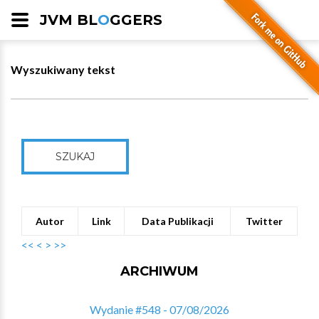
JVM BL
O
GGERS
Wyszukiwany tekst
SZUKAJ
Autor
Link
Data Publikacji
Twitter
<<
<
>
>>
ARCHIWUM
Wydanie #548 - 07/08/2026