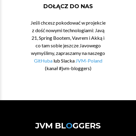
DOŁĄCZ DO NAS
Jeśli chcesz pokodować w projekcie
z dość nowymi technologiami: Javą
21, Spring Bootem, Vavrem i Akką i
co tam sobie jeszcze Javowego
wymyślimy, zapraszamy na naszego
GitHuba
lub Slacka
JVM-Poland
(kanał #jvm-bloggers)
JVM BL
O
GGERS