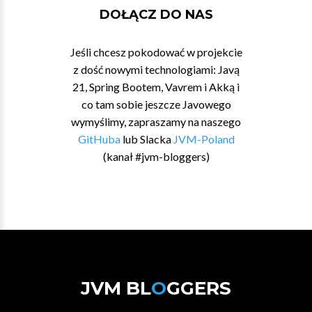
DOŁĄCZ DO NAS
Jeśli chcesz pokodować w projekcie
z dość nowymi technologiami: Javą
21, Spring Bootem, Vavrem i Akką i
co tam sobie jeszcze Javowego
wymyślimy, zapraszamy na naszego
GitHuba
lub Slacka
JVM-Poland
(kanał #jvm-bloggers)
JVM BL
O
GGERS