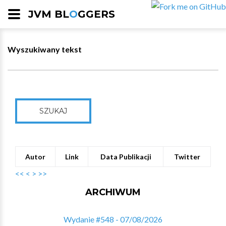
JVM BL
O
GGERS
Wyszukiwany tekst
SZUKAJ
Autor
Link
Data Publikacji
Twitter
<<
<
>
>>
ARCHIWUM
Wydanie #548 - 07/08/2026