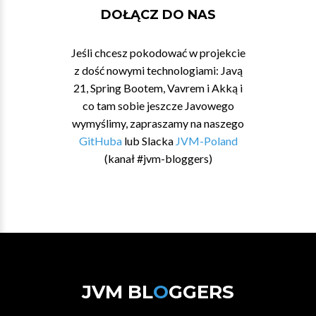
DOŁĄCZ DO NAS
Jeśli chcesz pokodować w projekcie
z dość nowymi technologiami: Javą
21, Spring Bootem, Vavrem i Akką i
co tam sobie jeszcze Javowego
wymyślimy, zapraszamy na naszego
GitHuba
lub Slacka
JVM-Poland
(kanał #jvm-bloggers)
JVM BL
O
GGERS