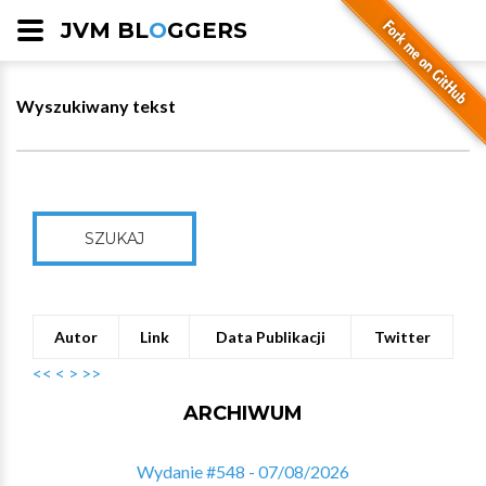
JVM BL
O
GGERS
Wyszukiwany tekst
SZUKAJ
Autor
Link
Data Publikacji
Twitter
<<
<
>
>>
ARCHIWUM
Wydanie #548 - 07/08/2026