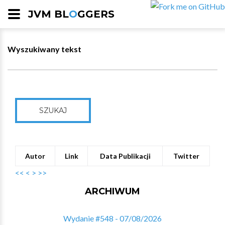
JVM BL
O
GGERS
Wyszukiwany tekst
SZUKAJ
Autor
Link
Data Publikacji
Twitter
<<
<
>
>>
ARCHIWUM
Wydanie #548 - 07/08/2026