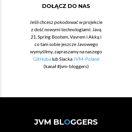
DOŁĄCZ DO NAS
Jeśli chcesz pokodować w projekcie
z dość nowymi technologiami: Javą
21, Spring Bootem, Vavrem i Akką i
co tam sobie jeszcze Javowego
wymyślimy, zapraszamy na naszego
GitHuba
lub Slacka
JVM-Poland
(kanał #jvm-bloggers)
JVM BL
O
GGERS