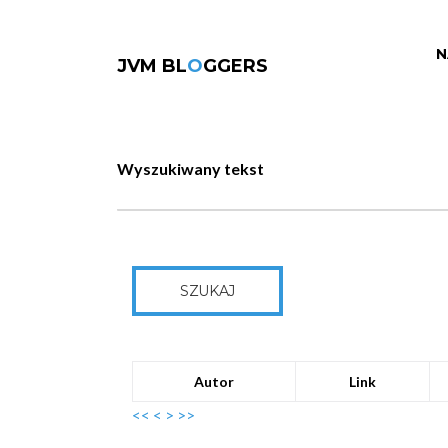
N
JVM BL
O
GGERS
Wyszukiwany tekst
SZUKAJ
Autor
Link
<<
<
>
>>