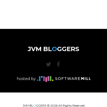
JVM BL
O
GGERS
hosted by
JVM BL
O
GGERS ©
2026
All Rights Reserved