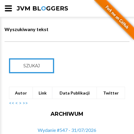
JVM BL
O
GGERS
Wyszukiwany tekst
SZUKAJ
Autor
Link
Data Publikacji
Twitter
<<
<
>
>>
ARCHIWUM
Wydanie #547 - 31/07/2026