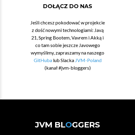
DOŁĄCZ DO NAS
Jeśli chcesz pokodować w projekcie
z dość nowymi technologiami: Javą
21, Spring Bootem, Vavrem i Akką i
co tam sobie jeszcze Javowego
wymyślimy, zapraszamy na naszego
GitHuba
lub Slacka
JVM-Poland
(kanał #jvm-bloggers)
JVM BL
O
GGERS