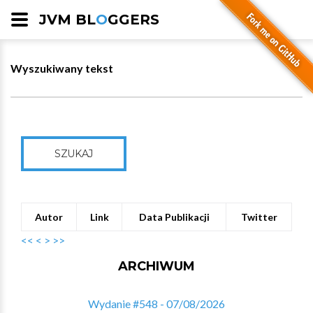
JVM BL
O
GGERS
Wyszukiwany tekst
SZUKAJ
Autor
Link
Data Publikacji
Twitter
<<
<
>
>>
ARCHIWUM
Wydanie #548 - 07/08/2026