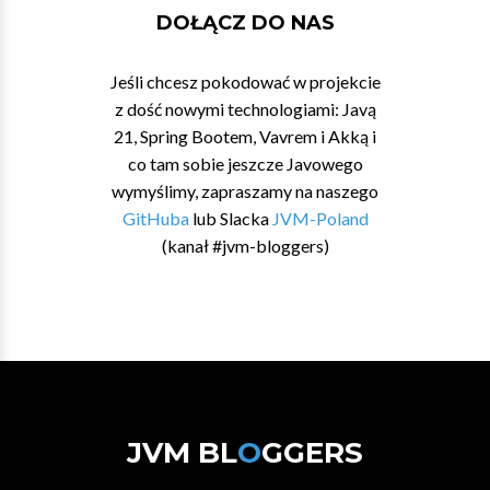
DOŁĄCZ DO NAS
Jeśli chcesz pokodować w projekcie
z dość nowymi technologiami: Javą
21, Spring Bootem, Vavrem i Akką i
co tam sobie jeszcze Javowego
wymyślimy, zapraszamy na naszego
GitHuba
lub Slacka
JVM-Poland
(kanał #jvm-bloggers)
JVM BL
O
GGERS