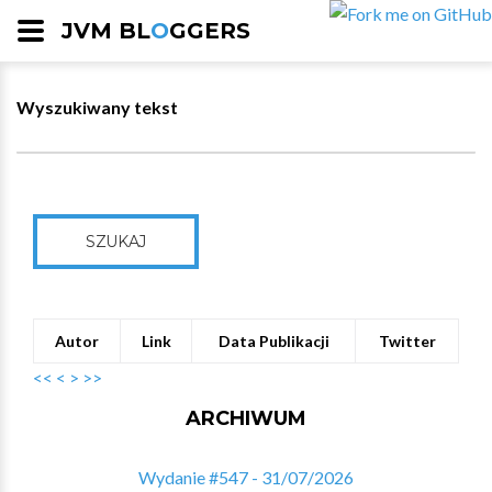
JVM BL
O
GGERS
Wyszukiwany tekst
SZUKAJ
Autor
Link
Data Publikacji
Twitter
<<
<
>
>>
ARCHIWUM
Wydanie #547 - 31/07/2026