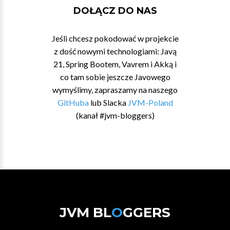
DOŁĄCZ DO NAS
Jeśli chcesz pokodować w projekcie
z dość nowymi technologiami: Javą
21, Spring Bootem, Vavrem i Akką i
co tam sobie jeszcze Javowego
wymyślimy, zapraszamy na naszego
GitHuba
lub Slacka
JVM-Poland
(kanał #jvm-bloggers)
JVM BL
O
GGERS