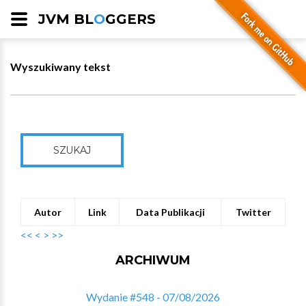
JVM BL
O
GGERS
Wyszukiwany tekst
SZUKAJ
Autor
Link
Data Publikacji
Twitter
<<
<
>
>>
ARCHIWUM
Wydanie #548 - 07/08/2026