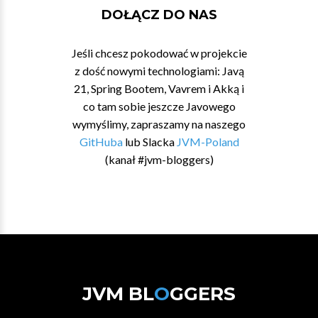
DOŁĄCZ DO NAS
Jeśli chcesz pokodować w projekcie
z dość nowymi technologiami: Javą
21, Spring Bootem, Vavrem i Akką i
co tam sobie jeszcze Javowego
wymyślimy, zapraszamy na naszego
GitHuba
lub Slacka
JVM-Poland
(kanał #jvm-bloggers)
JVM BL
O
GGERS