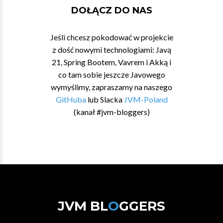
DOŁĄCZ DO NAS
Jeśli chcesz pokodować w projekcie
z dość nowymi technologiami: Javą
21, Spring Bootem, Vavrem i Akką i
co tam sobie jeszcze Javowego
wymyślimy, zapraszamy na naszego
GitHuba
lub Slacka
JVM-Poland
(kanał #jvm-bloggers)
JVM BL
O
GGERS