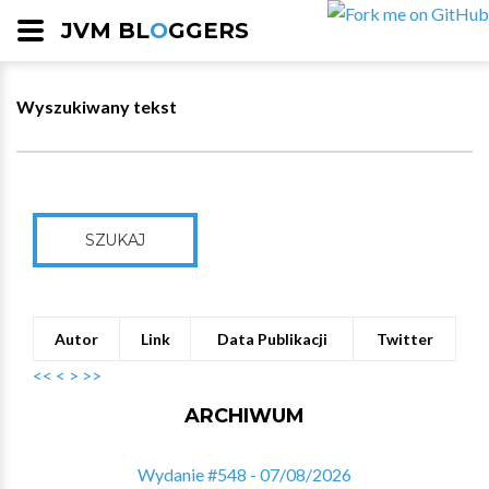
JVM BL
O
GGERS
Wyszukiwany tekst
SZUKAJ
Autor
Link
Data Publikacji
Twitter
<<
<
>
>>
ARCHIWUM
Wydanie #548 - 07/08/2026