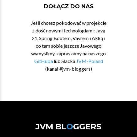
DOŁĄCZ DO NAS
Jeśli chcesz pokodować w projekcie
z dość nowymi technologiami: Javą
21, Spring Bootem, Vavrem i Akką i
co tam sobie jeszcze Javowego
wymyślimy, zapraszamy na naszego
GitHuba
lub Slacka
JVM-Poland
(kanał #jvm-bloggers)
JVM BL
O
GGERS