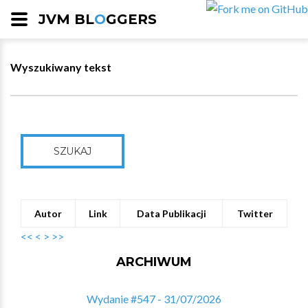
JVM BL
O
GGERS
Wyszukiwany tekst
SZUKAJ
Autor
Link
Data Publikacji
Twitter
<<
<
>
>>
ARCHIWUM
Wydanie #547 - 31/07/2026