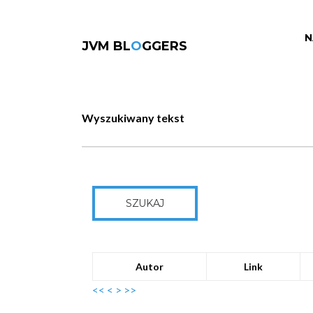
N
JVM BL
O
GGERS
Wyszukiwany tekst
SZUKAJ
Autor
Link
<<
<
>
>>