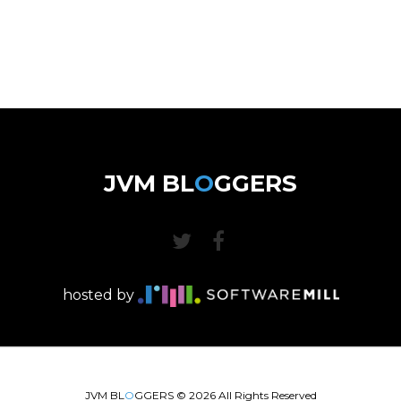
JVM BL
O
GGERS
hosted by
JVM BL
O
GGERS ©
2026
All Rights Reserved